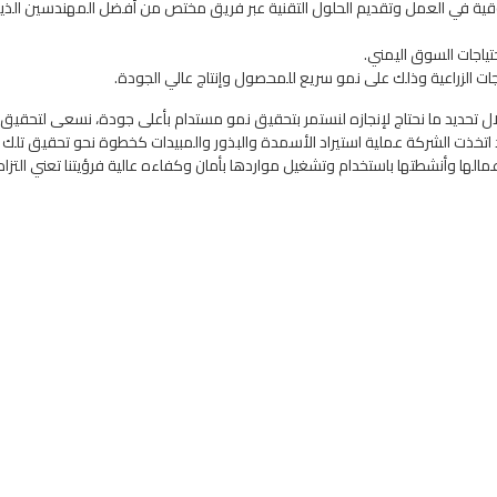
وقية في العمل وتقديم الحلول التقنية عبر فريق مختص من أفضل المهندسين الذي
حتياجات السوق اليمني.
تجات الزراعية وذلك على نمو سريع للمحصول وإنتاج عالي الجودة.
ال تحديد ما نحتاج لإنجازه لنستمر بتحقيق نمو مستدام بأعلى جودة، نسعى لتحقيق ن
د اتخذت الشركة عملية استيراد الأسمدة والبذور والمبيدات كخطوة نحو تحقيق تلك 
الها وأنشطتها باستخدام وتشغيل مواردها بأمان وكفاءه عالية فرؤيتنا تعني التزامنا