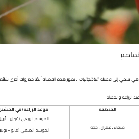
طماطم
ي تنتمي إلى فصيلة
الباذنجانيات
.
تظهر هذه الفصيلة أيضًا خضروات أخرى شائعة
يد الزراعة والحصاد
المنطقة
موعد الزراعة (في المشتل
الموسم الربيعي (فبراير - أبريل
صنعاء ، عمران ، حجة
الموسم الصيفي (مايو - يوني