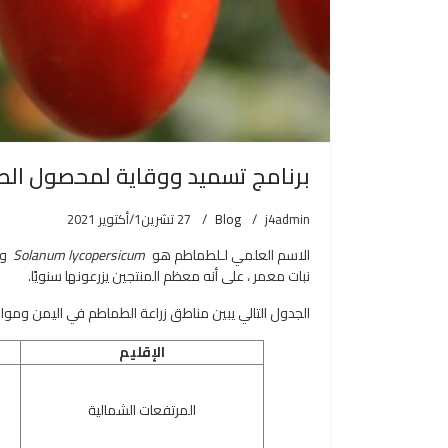
برنامج تسميد ووقاية لمحصول ال
j4admin
Blog
27 تشرين1/أكتوير 2021
الاسم العلمي لـلطماطم هو
Solanum lycopersicum
وه
نبات معمر ، على أنه معظم المنتجين يزرعونها سنويًا.
الجدول التالي يبين مناطق زراعة الطماطم في اليمن ومواع
الإقليم
المرتفعات الشمالية