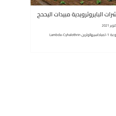
ت البايروثرويدية مبيدات اليححح
Lambda-C