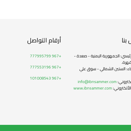
بنا
أرقام التواصل
رئيسي: الجمهورية اليمنية - صعدة -
+967 777995799
هرة.
+967 777553196
ء: الستين الشمالي - سوق علي
+967 101008543
ألكتروني:
info@ibnsammer.com
لألكتروني:
www.ibnsammer.com