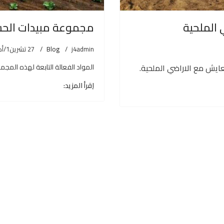
 الملحية
مجموعة مبيدات الحشرا
j4admin
Blog
27 تشرين1/أكتوير 2021
عايش مع الاراضي الملحية.
المواد الفعالة التابعة لهذه المجموعة 1-لمباداسيهالوثرين yhalothrin
اِقرأ المزيد: