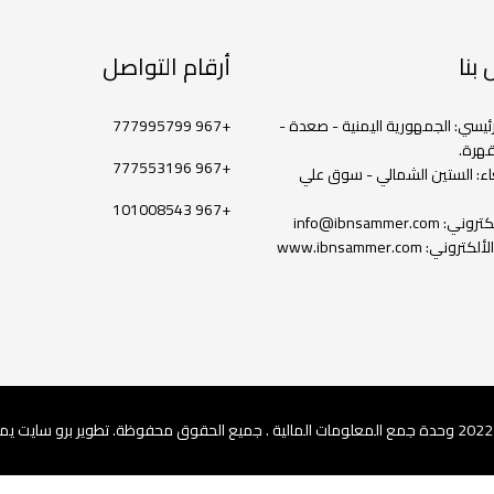
بنا
أرقام التواصل
رئيسي: الجمهورية اليمنية - صعدة -
+967 777995799
هرة.
+967 777553196
ء: الستين الشمالي - سوق علي
+967 101008543
ألكتروني:
info@ibnsammer.com
لألكتروني:
www.ibnsammer.com
. تطوير
برو سايت يم